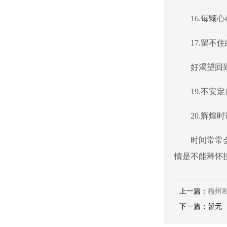
16.每
17.留
好渴望回
19.不
20.辉
时间常常
情是不能释怀
上一篇：
梅州
下一篇：暂无