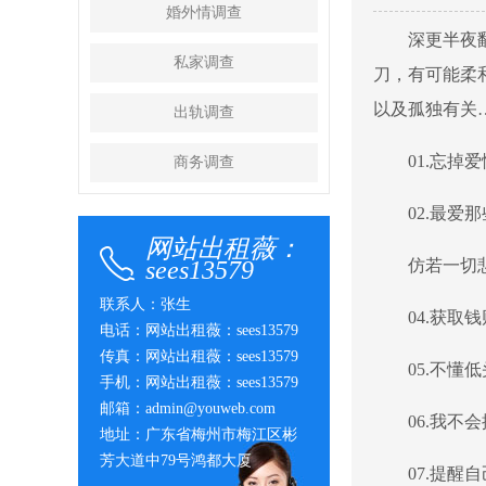
婚外情调查
深更半夜
私家调查
刀，有可能柔
以及孤独有关
出轨调查
01.忘
商务调查
02.最
网站出租薇：
sees13579
仿若一切
联系人：张生
04.获
电话：网站出租薇：sees13579
传真：网站出租薇：sees13579
05.不
手机：网站出租薇：sees13579
邮箱：admin@youweb.com
06.我
地址：广东省梅州市梅江区彬
芳大道中79号鸿都大厦
07.提