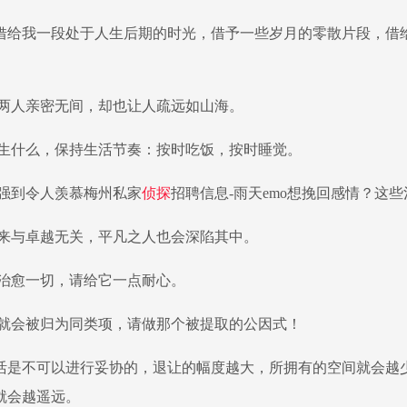
借给我一段处于人生后期的时光，借予一些岁月的零散片段，借
。
情让两人亲密无间，却也让人疏远如山海。
论发生什么，保持生活节奏：按时吃饭，按时睡觉。
就强到令人羡慕梅州私家
侦探
招聘信息-雨天emo想挽回感情？这
独从来与卓越无关，平凡之人也会深陷其中。
间能治愈一切，请给它一点耐心。
努力就会被归为同类项，请做那个被提取的公因式！
活是不可以进行妥协的，退让的幅度越大，所拥有的空间就会越
就会越遥远。