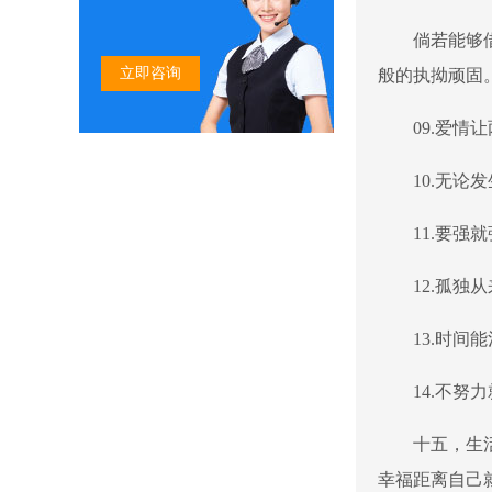
倘若能够
立即咨询
般的执拗顽固
09.爱
10.无
11.要强
12.孤
13.时
14.不
十五，生
幸福距离自己