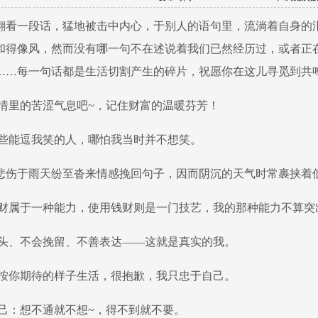
翻看一段话，猛地被击中内心，于别人的语句里，流淌着自身的
和得像风，然而没有哪一句不在述说着我们已然经历过，或者正
……每一句话都是生活切割产生的碎片，祝愿你在这儿寻觅到共
掉爱情里的苦涩气息吧~，记住财富的温暖芬芳！
爱那些能逗我笑的人，哪怕我当时并不想笑。
悲伤于雨天纷至沓来情感挽回句子，因而阴沉的天气时常裹挟着
取钱财属于一种能力，使用钱财则是一门技艺，我的那种能力不算
懂低头、不会挽留、不善表达——这就是真实的我。
不会按你期待的样子生活，很抱歉，我只忠于自己。
醒自己：想不通就不想~，得不到就不要。