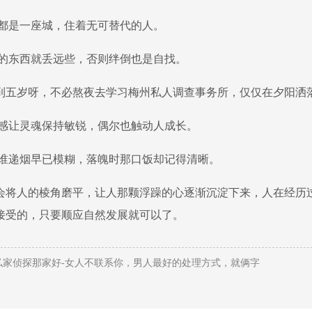
颗心都是一座城，住着无可替代的人。
不住的东西就丢远些，否则绊倒也是自找。
到五岁呀，不必熬夜去学习梅州私人调查事务所，仅仅在夕阳洒
安定感让灵魂保持敏锐，偶尔也触动人成长。
煌时谁递烟早已模糊，落魄时那口饭却记得清晰。
会将人的棱角磨平，让人那颗浮躁的心逐渐沉淀下来，人在经历
接受的，只要顺应自然发展就可以了。
私家侦探那家好-女人不联系你，男人最好的处理方式，就俩字